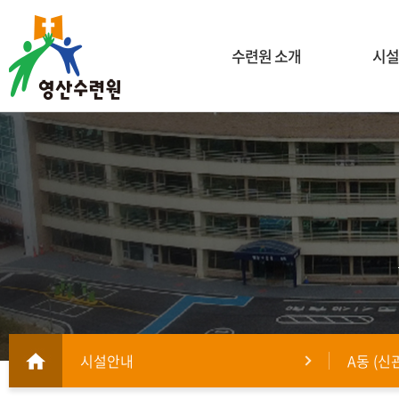
수련원 소개
시설
시설안내
A동 (신