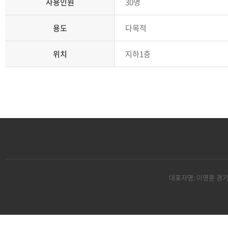
사용인원
30명
용도
다목적
위치
지하1층
대표자명: 이영훈 경기도 파